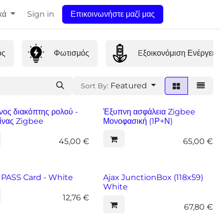
κά
Sign in
Επικοινωνήστε μαζί μας
ος
Φωτισμός
Eξοικονόμιση Ενέργεια
Featured
Sort By:
ος διακόπτης ρολού -
Έξυπνη ασφάλεια Zigbee
ίνας Zigbee
Μονοφασική (1Ρ+Ν)
45,00
€
65,00
€
 PASS Card - White
Ajax JunctionBox (118x59)
White
12,76
€
67,80
€