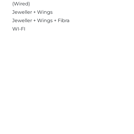
(Wired)
Jeweller + Wings
Jeweller + Wings + Fibra
WI-FI
Matter over Thread + NFC
Zigbee+Bluetooth
Bluetooth
Matter
NFC
Τοποθεσία:
Καλέστ
Zigbee+Bluetooth+Wi-Fi
+30 
Λεωφόρος Βουλιαγμένης 5​60 ,
Mifare
Άλιμος 174 56
Jeweller
Fibra
2G/3G/LTE+Jeweller+Wings
Thread + Zigbee
Wi-Fi + Ethernet