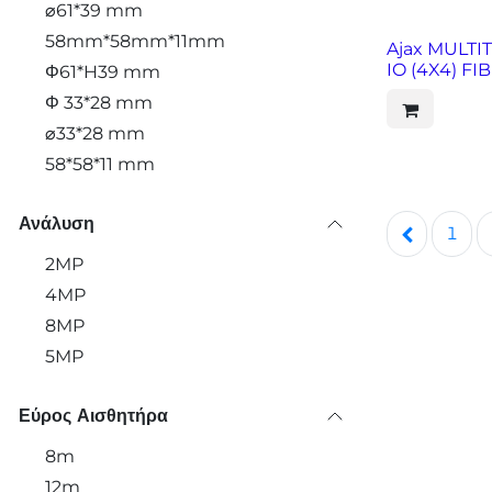
⌀61*39 mm
58mm*58mm*11mm
Ajax MULT
IO (4X4) FI
Φ61*H39 mm
Φ 33*28 mm
⌀33*28 mm
58*58*11 mm
Ανάλυση
1
2MP
4MP
8MP
5MP
Εύρος Αισθητήρα
8m
12m