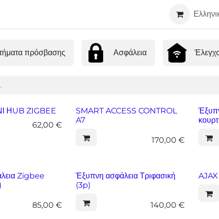
Τεχνολογία
Σχετικά
Συνεργάτες
Ελληνι
τήματα πρόσβασης
Ασφάλεια
Έλεγχ
Ι ΗUB ZIGBEE
SMART ACCESS CONTROL
Έξυπν
A7
κουρτ
62,00
€
170,00
€
λεια Zigbee
Έξυπνη ασφάλεια Τριφασική
AJAX
)
(3p)
85,00
€
140,00
€