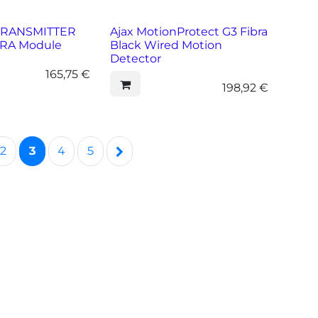
ITRANSMITTER
Ajax MotionProtect G3 Fibra
BRA Module
Black Wired Motion
Detector
165,75
€
198,92
€
2
3
4
5