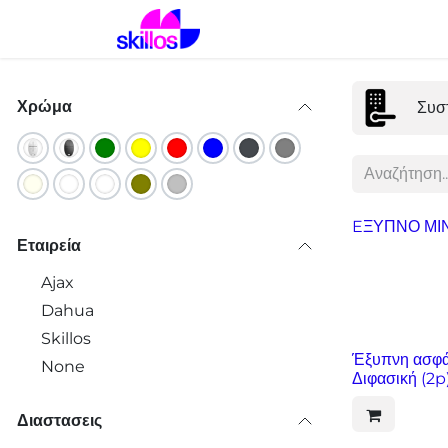
Skip to Content
Αρχική
Λύσεις
Προϊόντα
Χρώμα
Συσ
EΞΥΠΝΟ ΜΙΝ
Εταιρεία
Ajax
Dahua
Skillos
Έξυπνη ασφά
None
Διφασική (2p
Διαστασεις