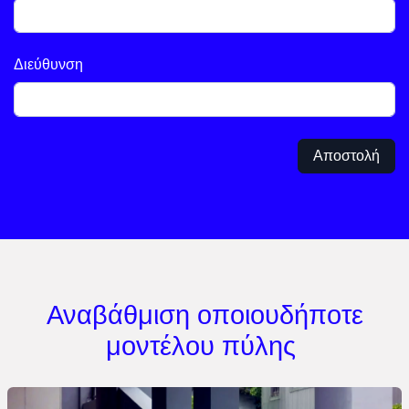
Διεύθυνση
Αποστολή
Αναβάθμιση οποιουδήποτε
μοντέλου πύλης