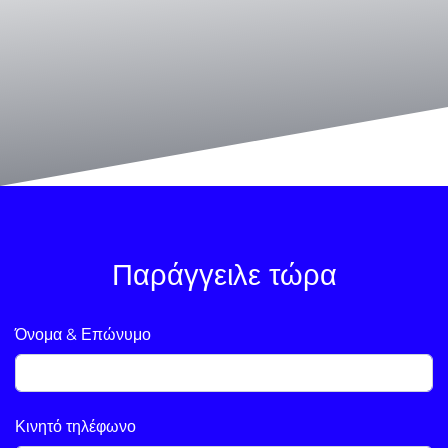
Παράγγειλε τώρα
Όνομα & Επώνυμο
Κινητό τηλέφωνο