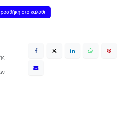
ροσθήκη στο καλάθι
ής
ων