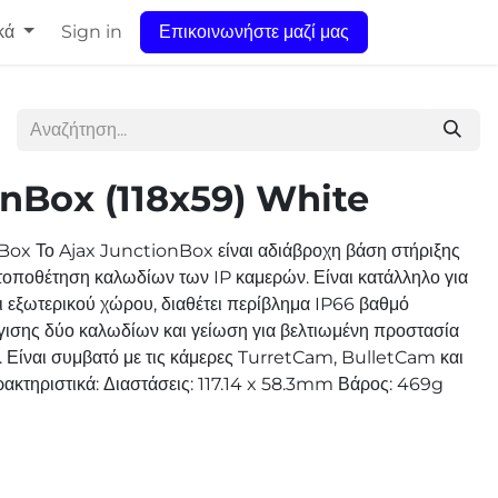
κά
Sign in
Επικοινωνήστε μαζί μας
onBox (118x59) White
Box Το Ajax JunctionBox είναι αδιάβροχη βάση στήριξης
τοποθέτηση καλωδίων των IP καμερών. Είναι κατάλληλο για
ι εξωτερικού χώρου, διαθέτει περίβλημα IP66 βαθμό
γισης δύο καλωδίων και γείωση για βελτιωμένη προστασία
 Είναι συμβατό με τις κάμερες TurretCam, BulletCam και
τηριστικά: Διαστάσεις: 117.14 x 58.3mm Βάρος: 469g