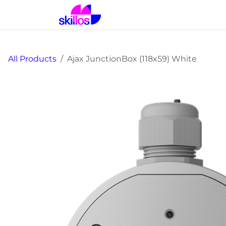
Skip to Content
Αρχική
Λύσεις
Προϊόντα
All Products
Ajax JunctionBox (118x59) White