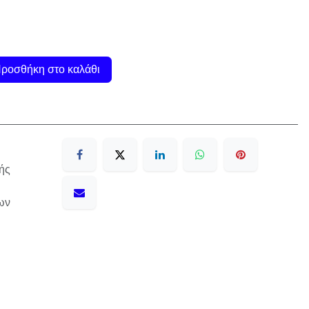
ροσθήκη στο καλάθι
ής
ων