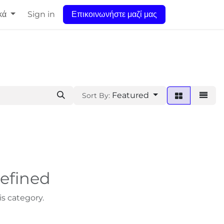
κά
Sign in
Επικοινωνήστε μαζί μας
Featured
Sort By:
efined
s category.