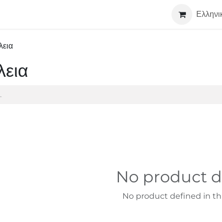
Τεχνολογία
Σχετικά
Συνεργάτες
Ελληνι
εια
εια
No product d
No product defined in thi