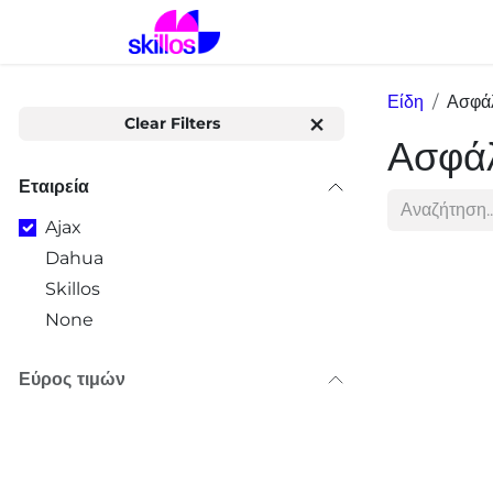
Skip to Content
Αρχική
Λύσεις
Προϊόντα
Είδη
Ασφάλ
Clear Filters
Ασφάλ
Εταιρεία
Ajax
Dahua
Skillos
None
Εύρος τιμών