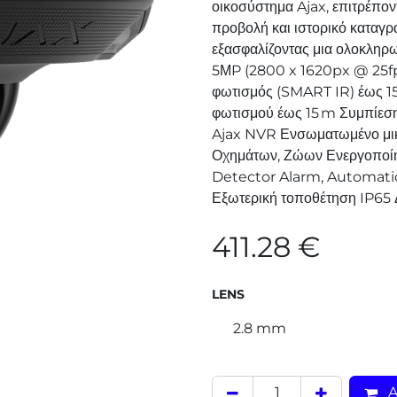
οικοσύστημα Ajax, επιτρέπο
προβολή και ιστορικό καταγ
εξασφαλίζοντας μια ολοκληρω
5ΜP (2800 x 1620px @ 25fp
φωτισμός (SMART IR) έως 1
φωτισμού έως 15 m Συμπίεση
Ajax NVR Ενσωματωμένο μικ
Οχημάτων, Ζώων Ενεργοποίη
Detector Alarm, Automatio
Εξωτερική τοποθέτηση IP65 
411.28
€
LENS
2.8 mm
A