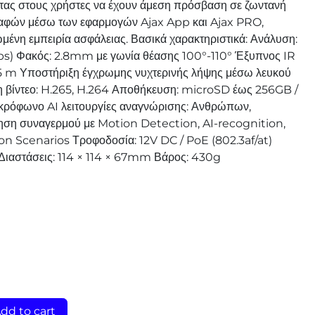
ντας στους χρήστες να έχουν άμεση πρόσβαση σε ζωντανή
ραφών μέσω των εφαρμογών Ajax App και Ajax PRO,
μένη εμπειρία ασφάλειας. Βασικά χαρακτηριστικά: Ανάλυση:
s) Φακός: 2.8mm με γωνία θέασης 100°-110° Έξυπνος IR
5 m Υποστήριξη έγχρωμης νυχτερινής λήψης μέσω λευκού
 βίντεο: H.265, H.264 Αποθήκευση: microSD έως 256GB /
ρόφωνο AI λειτουργίες αναγνώρισης: Ανθρώπων,
ση συναγερμού με Motion Detection, AI-recognition,
n Scenarios Τροφοδοσία: 12V DC / PoE (802.3af/at)
Διαστάσεις: 114 × 114 × 67mm Βάρος: 430g
dd to cart