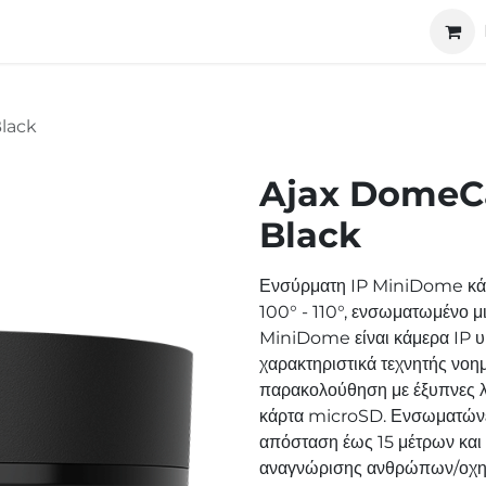
ucts
Technology
About us
Cooperation
lack
Ajax DomeC
Black
Ενσύρματη IP MiniDome κάμ
100° - 110°, ενσωματωμένο μ
MiniDome είναι κάμερα IP υ
χαρακτηριστικά τεχνητής νοη
παρακολούθηση με έξυπνες λε
κάρτα microSD. Ενσωματώνει
απόσταση έως 15 μέτρων και
αναγνώρισης ανθρώπων/οχημ