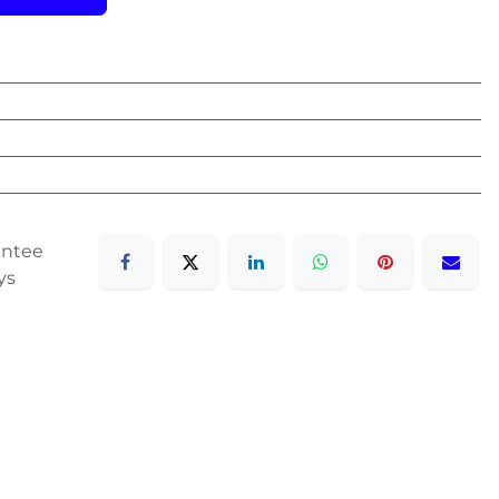
antee
ys