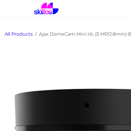
Skip to Content
Home
Solutions
Prod
All Products
Ajax DomeCam Mini HL (5 MP/2.8mm) B