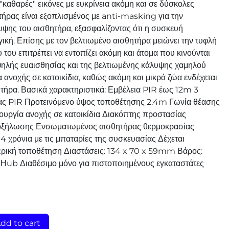
καθαρές" εικόνες με ευκρίνεια ακόμη και σε δύσκολες
ήρας είναι εξοπλισμένος με anti-masking για την
ψης του αισθητήρα, εξασφαλίζοντας ότι η συσκευή
γική. Επίσης με τον βελτιωμένο αισθητήρα μειώνει την τυφλή
του επιτρέπει να εντοπίζει ακόμη και άτομα που κινούνται
ψηλής ευαισθησίας και της βελτιωμένης κάλυψης χαμηλού
α ανοχής σε κατοικίδια, καθώς ακόμη και μικρά ζώα ενδέχεται
τήρα. Βασικά χαρακτηριστικά: Εμβέλεια PIR έως 12m 3
ας PIR Προτεινόμενο ύψος τοποθέτησης 2.4m Γωνία θέασης
τουργία ανοχής σε κατοικίδια Διακόπτης προστασίας
ποξήλωσης Ενσωματωμένος αισθητήρας θερμοκρασίας
 4 χρόνια με τις μπαταρίες της συσκευασίας Δέχεται
ρική τοποθέτηση Διαστάσεις: 134 x 70 x 59mm Βάρος:
ο Ηub Διαθέσιμο μόνο για πιστοποιημένους εγκαταστάτες
dd to cart