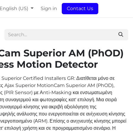
English (US)
Sign in
Contact Us
Cam Superior AM (PhOD)
ess Motion Detector
Superior Certified Installers GR: Διατίθεται μόνο σε
τες Ajax Superior MotionCam Superior AM (PhOD),
ης (PIR Sensor) με Αnti-Masking και ενσωματωμένη
ση συναγερμού και φωτογραφίες κατ' επιλογή. Μια σειρά
υναγερμό κίνησης για ακριβή αξιολόγηση της
 υψηλής ανάλυσης που ενεργοποιείται σε ανίχνευση κίνησης
 ενεργοποιημένο (ΑRM). Επίσης ο ανιχνευτής κίνησης μπορεί
ατ' επιλογή χρήστη και σε προγραμματισμένο σενάριο. Η