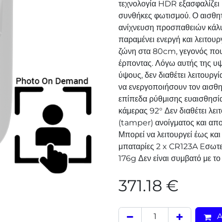
τεχνολογία HDR εξασφαλίζει "
συνθήκες φωτισμού. Ο αισθητ
ανίχνευση προσπαθειών κάλυ
παραμένει ενεργή και λειτουρ
ζώνη στα 80cm, γεγονός που 
έρποντας. Λόγω αυτής της υ
ύψους, δεν διαθέτει λειτουργί
να ενεργοποιήσουν τον αισθη
επίπεδα ρύθμισης ευαισθησί
κάμερας 92° Δεν διαθέτει λει
(tamper) ανοίγματος και α
Μπορεί να λειτουργεί έως και
μπαταρίες 2 x CR123A Eσωτε
176g Δεν είναι συμβατό με τ
371.18
€
A