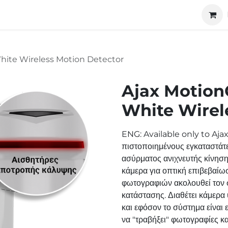
ucts
Technology
About us
Cooperation
ite Wireless Motion Detector
Ajax Motion
White Wirel
ENG: Available only to Ajax 
πιστοποιημένους εγκαταστά
ασύρματος ανιχνευτής κίνησ
κάμερα για οπτική επιβεβαίω
φωτογραφιών ακολουθεί τον σ
κατάστασης. Διαθέτει κάμερα
και εφόσον το σύστημα είναι
να "τραβήξει" φωτογραφίες κ