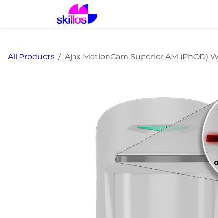
Skip to Content
Home
Solutions
Prod
All Products
Ajax MotionCam Superior AM (PhOD) Wh