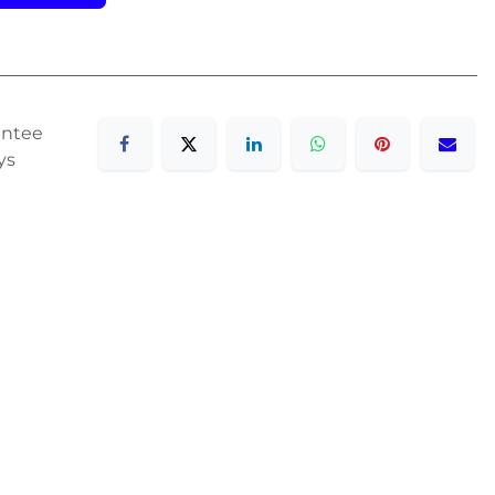
antee
ys