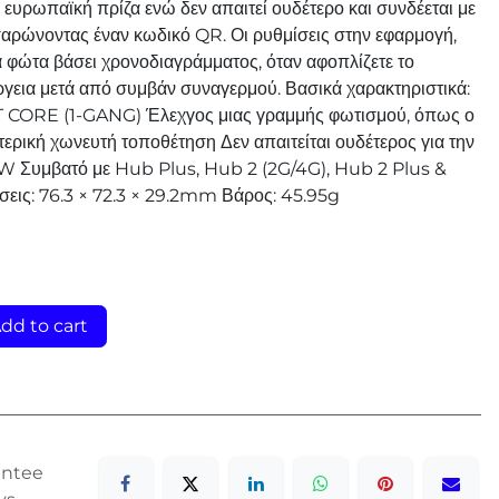
 ευρωπαϊκή πρίζα ενώ δεν απαιτεί ουδέτερο και συνδέεται με
αρώνοντας έναν κωδικό QR. Οι ρυθμίσεις στην εφαρμογή,
α φώτα βάσει χρονοδιαγράμματος, όταν αφοπλίζετε το
γεια μετά από συμβάν συναγερμού. Βασικά χαρακτηριστικά:
T CORE (1-GANG) Έλεχγος μιας γραμμής φωτισμού, όπως ο
ρική χωνευτή τοποθέτηση Δεν απαιτείται ουδέτερος για την
0W Συμβατό με Hub Plus, Hub 2 (2G/4G), Hub 2 Plus &
εις: 76.3 × 72.3 × 29.2mm Βάρος: 45.95g
dd to cart
antee