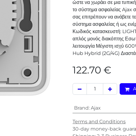
ώστε να χωράει σε μια τυπική
το σύστημα ασφαλείας Ajax σ
σας επιτρέπουν να ανάβετε τ
σύστημα ασφαλείας ή ως ενέρ
Κωδικός κατασκευστή: LIGH
απλός μονός διακόπτης Εσωτε
λειτουργία Μέγιστη ισχύ 60
Hub Hybrid (2G/4G) Διαστάσ
122.70
€
A
Brand
:
Ajax
Terms and Conditions
30-day money-back guar