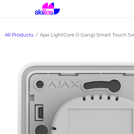
Skip to Content
Home
Solutions
Prod
All Products
Ajax LightCore (1-Gang) Smart Touch S