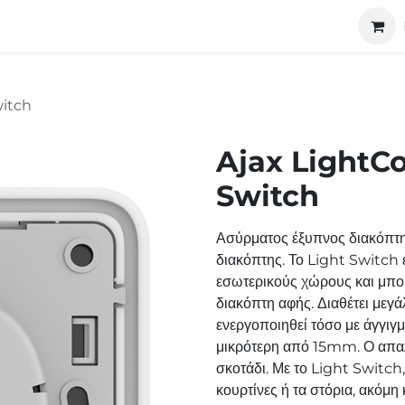
ucts
Technology
About us
Cooperation
witch
Ajax LightC
Switch
Ασύρματος έξυπνος διακόπτη
διακόπτης. Το Light Switch 
εσωτερικούς χώρους και μπορ
διακόπτη αφής. Διαθέτει μεγ
ενεργοποιηθεί τόσο με άγγιγ
μικρότερη από 15mm. Ο απαλό
σκοτάδι. Με το Light Switch, 
κουρτίνες ή τα στόρια, ακόμη