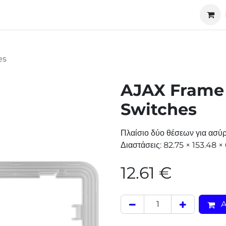
ucts
Technology
About us
Cooperation
es
AJAX Frame f
Switches
Πλαίσιο δύο θέσεων για ασύρ
Διαστάσεις: 82.75 × 153.48 
12.61
€
A