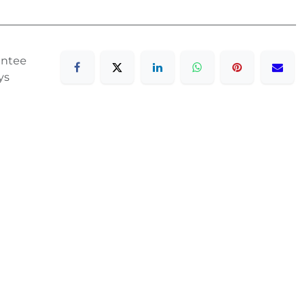
antee
ys