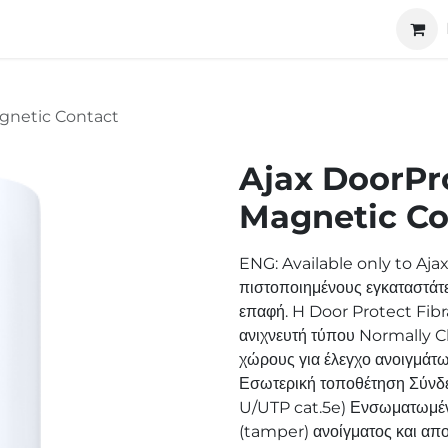
ucts
Technology
About us
Cooperation
gnetic Contact
Ajax DoorPr
Magnetic Co
ENG: Available only to Ajax 
πιστοποιημένους εγκαταστάτε
επαφή. H Door Protect Fibra
ανιχνευτή τύπου Normally Cl
χώρους για έλεγχο ανοιγμάτω
Εσωτερική τοποθέτηση Σύνδ
U/UTP cat.5e) Ενσωματωμένο
(tamper) ανοίγματος και απο