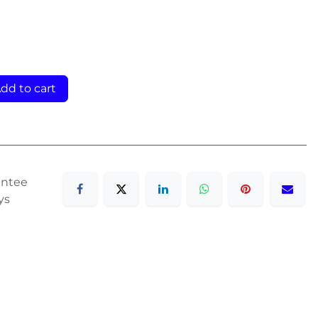
dd to cart
antee
ys