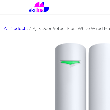
Skip to Content
Home
Solutions
Prod
All Products
Ajax DoorProtect Fibra White Wired Ma