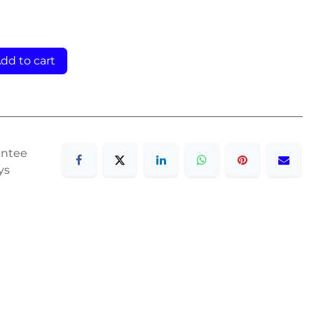
dd to cart
antee
ys