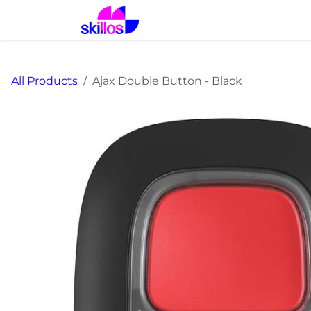
Skip to Content
Home
Solutions
Prod
All Products
Ajax Double Button - Black