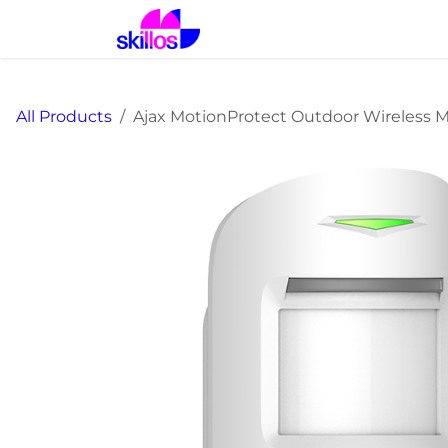
Skip to Content
Home
Solutions
Prod
All Products
Ajax MotionProtect Outdoor Wireless 