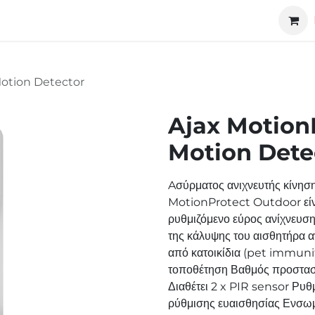
ucts
Technology
About us
Cooperation
Motion Detector
Ajax Motion
Motion Dete
Aσύρματος ανιχνευτής κίνησ
MotionProtect Outdoor είνα
ρυθμιζόμενο εύρος ανίχνευση
της κάλυψης του αισθητήρα 
από κατοικίδια (pet immunit
τοποθέτηση Βαθμός προστασί
Διαθέτει 2 x PIR sensor Ρυ
ρύθμισης ευαισθησίας Ενσωμ