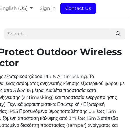
English (US)
Sign in
Contact Us
Protect Outdoor Wireless
ctor
ης εξωτερικού χώρου PIR & Antimasking. Το
ι ένας ασύρματος ανιχνευτής κίνησης εξωτερικού χώρου με
ς από 3 έως 15 μέτρα. Διαθέτει προστασία κατά
ανίχνευσης (antimasking) και προστασία ενεργοποίησης
y). Τεχνικά χαρακτηριστικά: Εσωτερική / Εξωτερική
ας IP55 Προτεινόμενο ύψος τοποθέτησης 0.8 έως 1.3m
θμιζόμενη απόσταση κάλυψης από 3m έως 15m 3 επίπεδα
ατωμένο διακόπτη προστασίας (tamper) ανοίγματος και