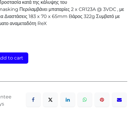
Προστασία κατά της κάλυψης του
masking Περιλαμβάνει μπαταρίες 2 x CR123A @ 3VDC , με
όνια Διαστάσεις 183 x 70 x 65mm Bάρος 322g Συμβατό με
ρματο αναμεταδότη ReX
dd to cart
antee
ys