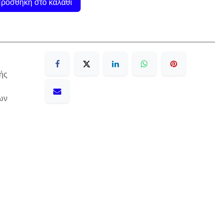
ροσθήκη στο καλάθι
ής
ων