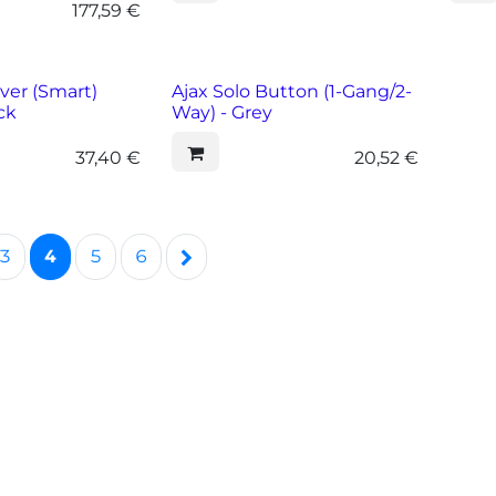
177,59
€
ver (Smart)
Ajax Solo Button (1-Gang/2-
ck
Way) - Grey
37,40
€
20,52
€
3
4
5
6