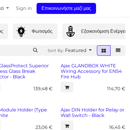
κά
Sign in
Επικοινωνήστε μαζί μας
ος
Φωτισμός
Eξοικονόμιση Ενέργεια
Featured
Sort By:
GlassProtect Superior
Ajax GLANDBOX WHITE
ess Glass Break
Wiring Accessory for EN54
tor - Black
Fire Hub
139,48
€
114,70
€
 Module Holder (Type
Ajax DIN Holder for Relay or
hite
Wall Switch - Black
23,06
€
16,45
€