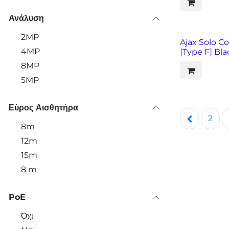
Ανάλυση
2MP
Ajax Solo Co
4MP
[Type F] Bla
8MP
5MP
Εύρος Αισθητήρα
2
8m
12m
15m
8 m
PoE
Όχι