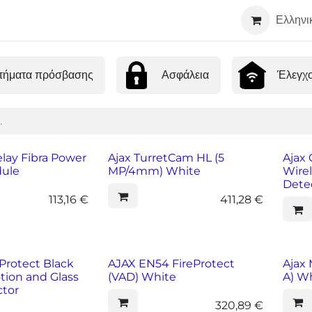
Τεχνολογία
Σχετικά
Συνεργάτες
Ελληνι
τήματα πρόσβασης
Ασφάλεια
Έλεγχ
elay Fibra Power
Ajax TurretCam HL (5
Ajax 
dule
MP/4mm) White
Wirel
Detec
113,16
€
411,28
€
Protect Black
AJAX EN54 FireProtect
Ajax
tion and Glass
(VAD) White
A) W
ctor
320,89
€