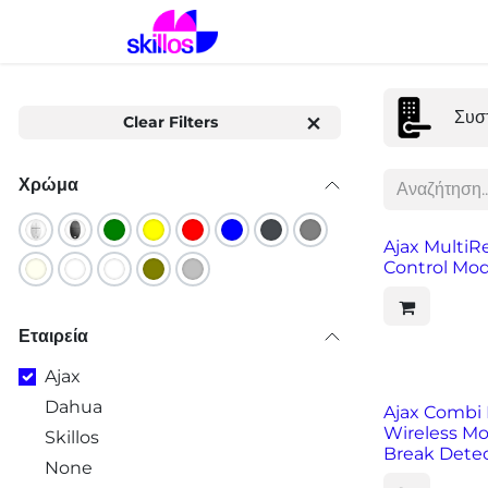
Skip to Content
Αρχική
Λύσεις
Προϊόντα
Συσ
Clear Filters
Χρώμα
Ajax MultiR
Control Mo
Εταιρεία
Ajax
Dahua
Ajax Combi 
Wireless Mo
Skillos
Break Dete
None