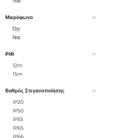
Nαι
Μικρόφωνο
Όχι
Ναι
PIR
12m
15m
Βαθμός Στεγανοποίησης
IP20
IP50
IP55
IP65
IP66