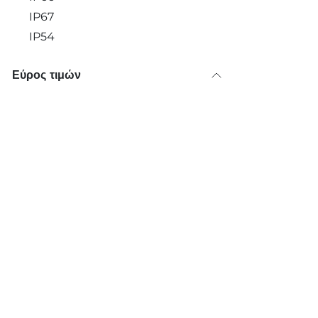
IP67
IP54
Εύρος τιμών
Τοποθεσία:
Καλέστ
+30 
Λεωφόρος Βουλιαγμένης 5​60 ,
Άλιμος 174 56